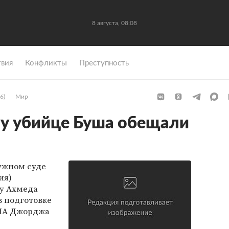
8 августа, 08:08
вия
Конфликты
Преступность
6)
Мир
у убийце Буша обещали
ужном суде
ия)
у Ахмеда
в подготовке
ША Джорджа