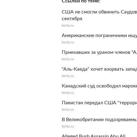
Ссылки по теме
США не смогли обвинить Саудов
сентября
lenta.ru
Американские пограничники ищу
lenta.ru
Приехавших за ураном членов "
lenta.ru
"Аль-Каеда" хочет взорвать зап
lenta.ru
Канадский суд освободил марокк
lenta.ru
Пакистан передал США "террори
lenta.ru
В Великобритании подозреваемых
lenta.ru
Alleged Bush Assassin Abu Ali