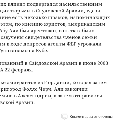
о их клиент подвергался насильственным
щих тюрьмы в Саудовской Аравии, где он
 спине есть неколько шрамов, напоминающих
и этом, по мнению юристов, американским
Абу Али был арестован, о пытках было
 озвучены свидетельства членов семьи
ым в ходе допросов агенты ФБР угрожали
Гуантанамо на Кубе.
тованный в Сайдовской Аравии в июне 2003
А 22 февраля.
мье эмигрантов из Иордании, которая затем
ригород Фоллс Черч. Али закончил
мию в Александрии, а затем отправился
вской Аравии.
Комментарии отключены