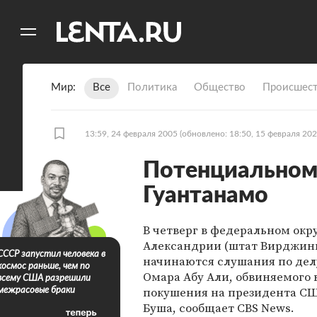
11
A
Мир
Все
Политика
Общество
Происшест
13:59, 24 февраля 2005
(обновлено: 18:50, 15 февраля 202
Потенциальном
Гуантанамо
В четверг в федеральном окр
Александрии (штат Вирджин
СССР запустил человека в
начинаются слушания по дел
космос раньше, чем по
Омара Абу Али, обвиняемого 
всему США разрешили
покушения на президента С
межрасовые браки
Буша, сообщает CBS News.