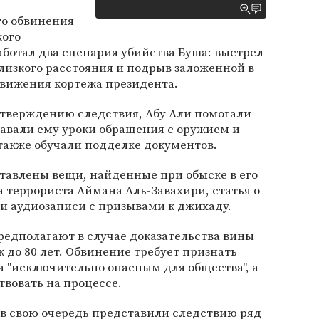
го обвинения
кого
ботал два сценария убийства Буша: выстрел
близкого расстояния и подрыв заложенной в
движения кортежа президента.
утверждению следствия, Абу Али помогали
давали ему уроки обращения с оружием и
также обучали подделке документов.
ставлены вещи, найденные при обыске в его
 террориста Аймана Аль-Завахири, статья о
и аудиозаписи с призывами к джихаду.
едполагают в случае доказательства вины
 до 80 лет. Обвинение требует признать
а "исключительно опасным для общества", а
твовать на процессе.
 в свою очередь представили следствию ряд