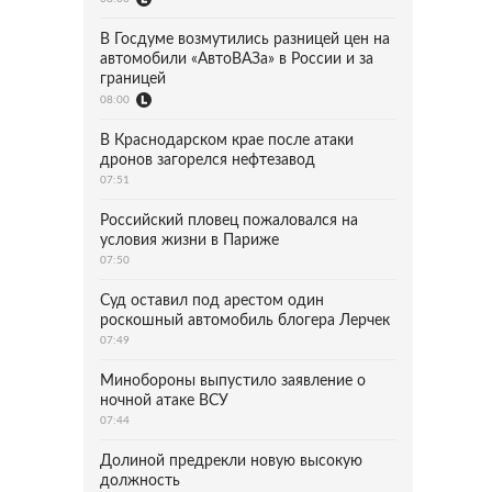
В Госдуме возмутились разницей цен на
автомобили «АвтоВАЗа» в России и за
границей
08:00
В Краснодарском крае после атаки
дронов загорелся нефтезавод
07:51
Российский пловец пожаловался на
условия жизни в Париже
07:50
Суд оставил под арестом один
роскошный автомобиль блогера Лерчек
07:49
Минобороны выпустило заявление о
ночной атаке ВСУ
07:44
Долиной предрекли новую высокую
должность