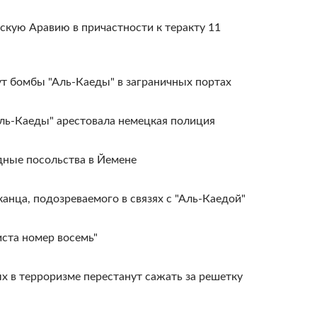
скую Аравию в причастности к теракту 11
т бомбы "Аль-Каеды" в заграничных портах
Аль-Каеды" арестовала немецкая полиция
адные посольства в Йемене
анца, подозреваемого в связях с "Аль-Каедой"
ста номер восемь"
 в терроризме перестанут сажать за решетку