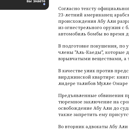
Согласно тексту официально
23-летний американец арабс
происхождения Абу Али разра
из огнестрельного оружия с 
автомобиль бомбы во время 
В подготовке покушения, по 
члены "Аль-Каеды", которые 
взрывчатыми веществами, а 
В качестве улик против пред
вирджинской квартире: книга
лидере талибов Мулле Омаре 
Предъявленные обвинения пр
тюремное заключение на срок
освобождение Абу Али до суд
также запретить ему присутс
Во вторник адвокаты Абу Али