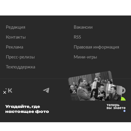
Редакция
Вакансии
Контакты
RSS
Реклама
Правовая информация
Пресс-релизы
Мини-игры
Техподдержка
18
+
Угадайте, где
настоящее фото
© 1999–2026 Все права защищены.
ООО «Лента.Ру»
Лента добра