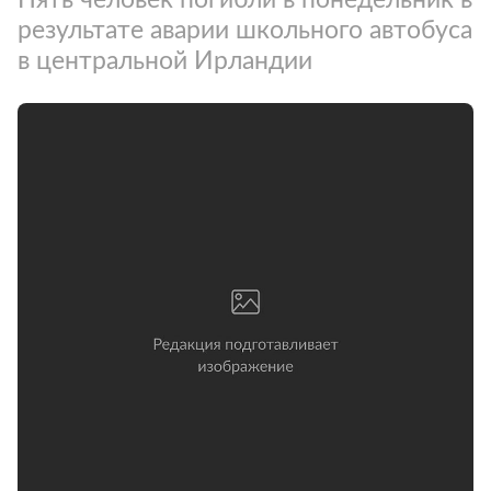
результате аварии школьного автобуса
в центральной Ирландии