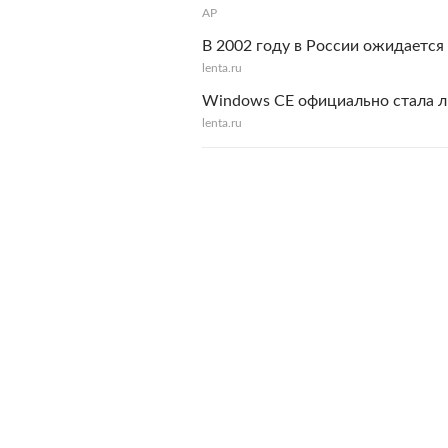
AP
В 2002 году в России ожидаетс
lenta.ru
Windows CE официально стала 
lenta.ru