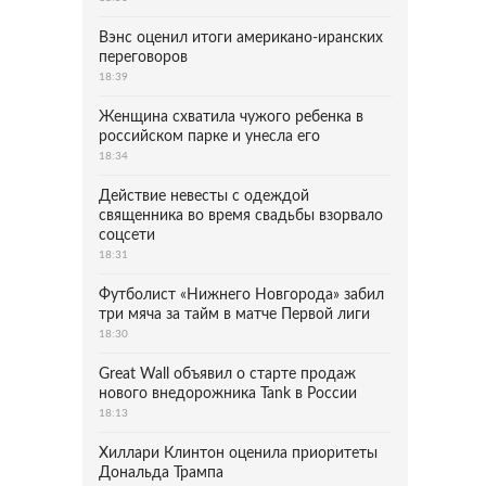
Вэнс оценил итоги американо-иранских
переговоров
18:39
Женщина схватила чужого ребенка в
российском парке и унесла его
18:34
Действие невесты с одеждой
священника во время свадьбы взорвало
соцсети
18:31
Футболист «Нижнего Новгорода» забил
три мяча за тайм в матче Первой лиги
18:30
Great Wall объявил о старте продаж
нового внедорожника Tank в России
18:13
Хиллари Клинтон оценила приоритеты
Дональда Трампа