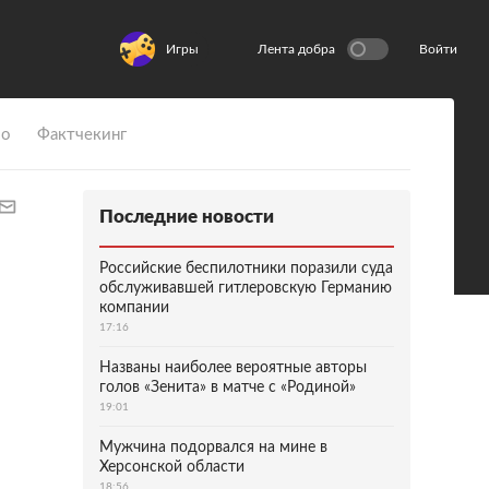
Игры
Лента добра
Войти
ио
Фактчекинг
Последние новости
Российские беспилотники поразили суда
обслуживавшей гитлеровскую Германию
компании
17:16
Названы наиболее вероятные авторы
голов «Зенита» в матче с «Родиной»
19:01
Мужчина подорвался на мине в
Херсонской области
18:56