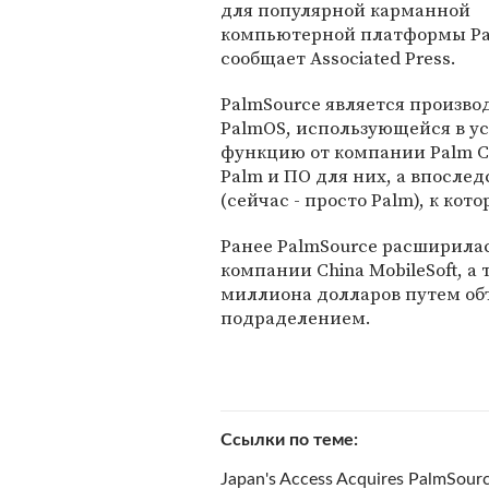
для популярной карманной
компьютерной платформы Pa
сообщает Associated Press.
PalmSource является произв
PalmOS, использующейся в ус
функцию от компании Palm C
Palm и ПО для них, а впосле
(сейчас - просто Palm), к ко
Ранее PalmSource расширилас
компании China MobileSoft, а
миллиона долларов путем об
подраделением.
Ссылки по теме
Japan's Access Acquires PalmSour