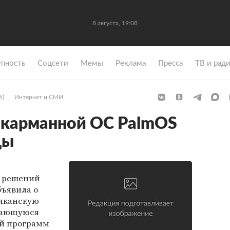
8 августа, 19:08
упность
Coцсети
Мемы
Реклама
Пресса
ТВ и рад
6)
Интернет и СМИ
 карманной ОС PalmOS
цы
 решений
бъявила о
иканскую
мающуюся
ей программ