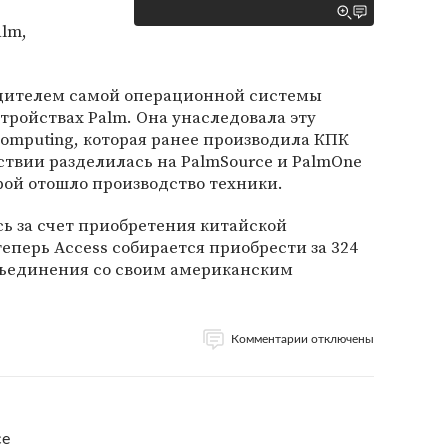
lm,
одителем самой операционной системы
тройствах Palm. Она унаследовала эту
omputing, которая ранее производила КПК
дствии разделилась на PalmSource и PalmOne
торой отошло производство техники.
ь за счет приобретения китайской
 теперь Access собирается приобрести за 324
ъединения со своим американским
Комментарии отключены
ce