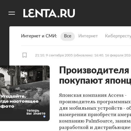
11
A
Интернет и СМИ
Все
Интернет
Киберпрест
21:10, 9 сентября 2005
(обновлено: 16:40, 16 февраля 202
Производителя
покупают япон
Японская компания Access -
Угадайте,
производитель программных
где настоящее
фото
для мобильных устройств - о
намерении приобрести амер
компанию PalmSource, зани
разработкой и дистрибьюци