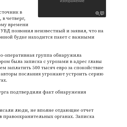
сточник в
 в четверг,
ному времени
 УВД позвонил неизвестный и заявил, что на
онной будке находится пакет с важными
но-оперативная группа обнаружила
ром была записка с угрозами в адрес главы
м заплатить 500 тысяч евро за спокойствие
е авторы послания угрожают устроить серию
ах.
урга подтвердили факт обнаружения
писали люди, не вполне отдающие отчет
 в правоохранительных органах. Записка