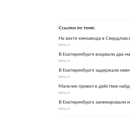
Ссылки по теме
На вахте химзавода в Свердловс
lenta.ru
В Екатеринбурге взорвали два 
lenta.ru
В Екатеринбурге задержали нев
lenta.ru
Мальчик привел в действие найд
lenta.ru
В Екатеринбурге заминировали 
lenta.ru