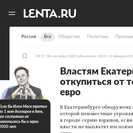
11
A
Россия
Все
Общество
Политика
Происше
00:13, 30 сентября 2005
(обновлено: 18:23, 16 февраля 20
Властям Екате
откупиться от 
евро
В Екатеринбурге обнаружена 
Если бы Илон Маск тратил
по 1 млн долларов в день,
которой неизвестные угрожа
его состояние не
в городе серию взрывов, есл
закончилось бы и через
власти не выплатят им полм
2000 лет