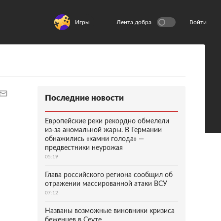
Игры
Лента добра
Войти
Последние новости
Европейские реки рекордно обмелели
из-за аномальной жары. В Германии
обнажились «камни голода» —
предвестники неурожая
05:19
Глава российского региона сообщил об
отражении массированной атаки ВСУ
07:12
Названы возможные виновники кризиса
беженцев в Сеуте