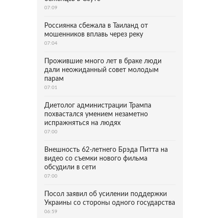
07:09
Россиянка сбежала в Таиланд от
мошенников вплавь через реку
07:04
Прожившие много лет в браке люди
дали неожиданный совет молодым
парам
07:01
Диетолог администрации Трампа
похвастался умением незаметно
испражняться на людях
07:00
Внешность 62-летнего Брэда Питта на
видео со съемки нового фильма
обсудили в сети
07:00
Посол заявил об усилении поддержки
Украины со стороны одного государства
06:59