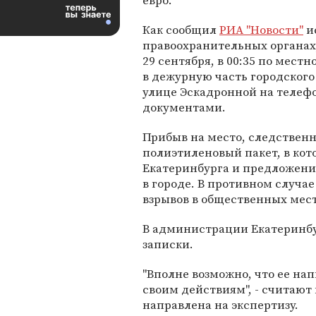
евро.
Как сообщил
РИА "Новости"
и
правоохранительных органах,
29 сентября, в 00:35 по мест
в дежурную часть городского
улице Эскадронной на телеф
документами.
Прибыв на место, следствен
полиэтиленовый пакет, в кото
Екатеринбурга и предложение
в городе. В противном случа
взрывов в общественных мест
В администрации Екатеринб
записки.
"Вполне возможно, что ее на
своим действиям", - считают
направлена на экспертизу.