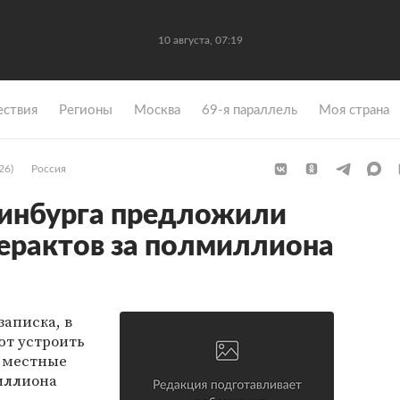
10 августа, 07:19
ствия
Регионы
Москва
69-я параллель
Моя страна
26)
Россия
ринбурга предложили
терактов за полмиллиона
записка, в
ют устроить
и местные
иллиона