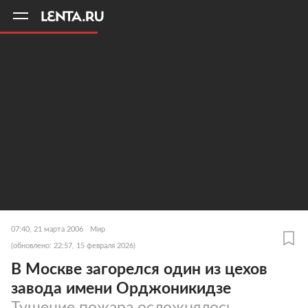
11
A
07:40, 21 марта 2006
Мир
(обновлено: 22:57, 15 февраля 2026)
В Москве загорелся один из цехов
завода имени Орджоникидзе
Тушение пожара осложнялось