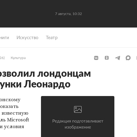
7 августа, 10:32
ниги
Искусство
Театр
26)
Культура
позволил лондонцам
сунки Леонардо
донскому
оказать
, известную
ль Microsoft
и условия