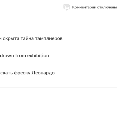
Комментарии отключены
и скрыта тайна тамплиеров
hdrawn from exhibition
искать фреску Леонардо