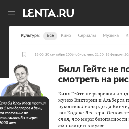
11
A
Культура
Все
Кино
Сериалы
Музыка
К
18:00, 20 сентября 2006
(обновлено: 21:50, 16 февраля 20
Билл Гейтс не 
смотреть на ри
Билл Гейтс не разрешил лон
музею Виктории и Альберта п
Если бы Илон Маск тратил
рукопись Леонардо да Винчи
по 1 млн долларов в день,
как Кодекс Лестера. Основате
его состояние не
счел, что меры безопасности 
закончилось бы и через
2000 лет
экспозиции в музее