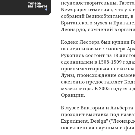
неудовлетворительны. Газета 
Newspaper отметила, что у к
собраний Великобритании, в 
Британского музея и Британ
Леонардо, сомнений в органи
Кодекс Лестера был куплен Гей
наследников миллионера Арм
Рукопись состоит из 18 лист
сделанными в 1508-1509 года
прокомментировал несколько
Луны, происхождение окамен
ежегодно предоставляет Коде
музеях мира. В 2005 году его 
Франции.
В музее Виктории и Альберта 
проходит выставка под названи
Experiment, Design" ("Леонард
посвященная научным и фил