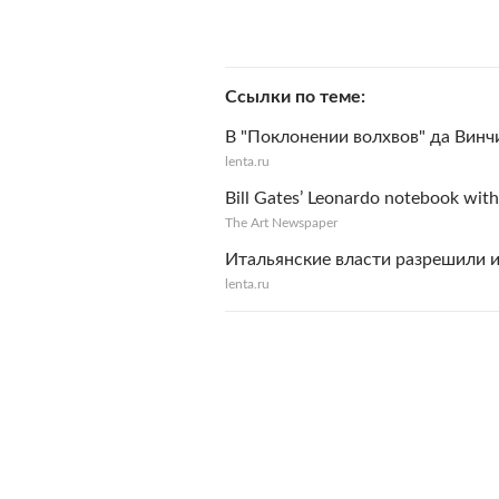
Ссылки по теме
В "Поклонении волхвов" да Винч
lenta.ru
Bill Gates’ Leonardo notebook wit
The Art Newspaper
Итальянские власти разрешили 
lenta.ru