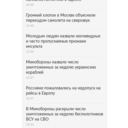
12:40
Громкий хлопок в Москве объяснили
переходом самолета на сверхзвук
12:40
Молодым людям назвали неочевидные
и часто пропускаемые признаки
инсульта
12:39
Минобороны назвало число
уничтоженных за неделю украинских
кораблей
12:37
Россияне пожаловались на недопуск на
рейсы в Европу
12:37
В Минобороны раскрыли число
уничтоженных за неделю беспилотников
ВСУ на СВО
12:33