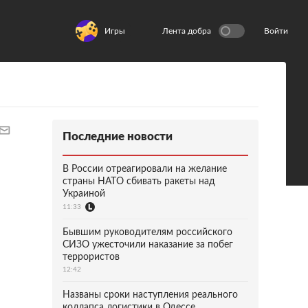
Игры
Лента добра
Войти
Последние новости
В России отреагировали на желание
страны НАТО сбивать ракеты над
Украиной
11:33
Бывшим руководителям российского
СИЗО ужесточили наказание за побег
террористов
12:42
Названы сроки наступления реального
коллапса логистики в Одессе