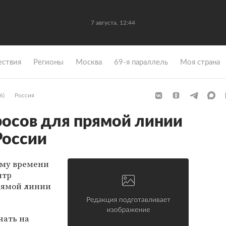
7 августа, 12:44
ствия
Регионы
Москва
69-я параллель
Моя страна
6)
Россия
росов для прямой линии
России
кому времени
нтр
рямой линии
чать на