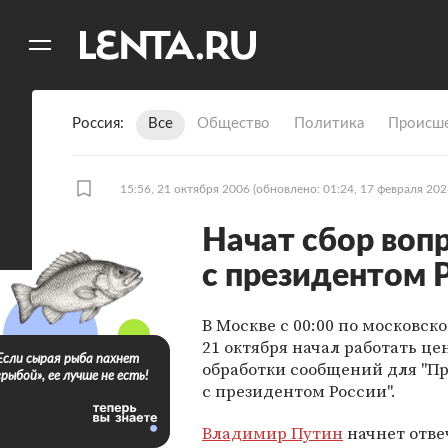
11
A
Россия
Все
Общество
Политика
Происше
15:56, 21 октября 2006
(обновлено: 01:24, 17 февраля 202
Начат сбор воп
с президентом 
В Москве с 00:00 по московс
21 октября начал работать це
Если сырая рыба пахнет
обработки сообщений для "П
«рыбой», ее лучше не есть!
с президентом России".
Владимир Путин
начнет отве