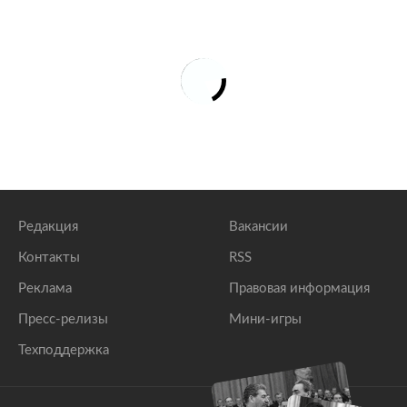
Редакция
Вакансии
Контакты
RSS
Реклама
Правовая информация
Пресс-релизы
Мини-игры
Техподдержка