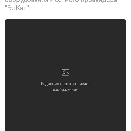
"ЭлКат"