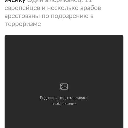
европейцев и несколько арабов
арестованы по подозрению в
терроризме