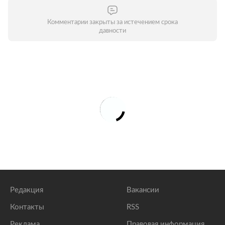
Комментарии закрыты за истечением срока
давности
Редакция
Вакансии
Контакты
RSS
Реклама
Правовая информация