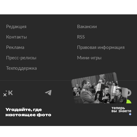
Редакция
Вакансии
Контакты
RSS
Реклама
Правовая информация
Пресс-релизы
Мини-игры
Техподдержка
18
+
Угадайте, где
настоящее фото
© 1999–2026 Все права защищены.
ООО «Лента.Ру»
Лента добра