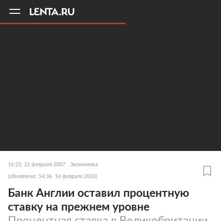
11
A
16:23, 21 февраля 2007
Экономика
(обновлено: 14:36, 14 февраля 2026)
Банк Англии оставил процентную
ставку на прежнем уровне
Процентная ставка в Великобритании