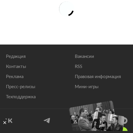
Редакция
Вакансии
Контакты
RSS
Реклама
Правовая информация
Пресс-релизы
Мини-игры
Техподдержка