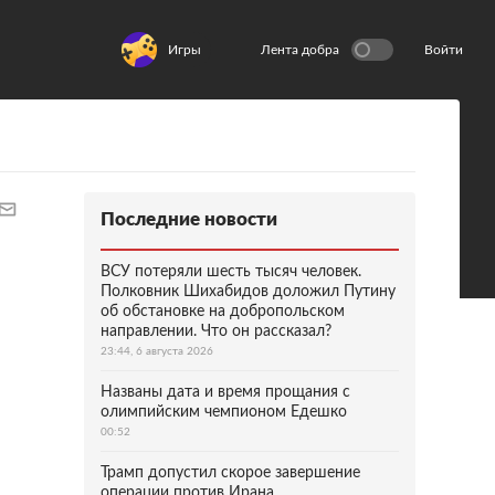
Игры
Лента добра
Войти
Последние новости
ВСУ потеряли шесть тысяч человек.
Полковник Шихабидов доложил Путину
об обстановке на добропольском
направлении. Что он рассказал?
23:44, 6 августа 2026
Названы дата и время прощания с
олимпийским чемпионом Едешко
00:52
Трамп допустил скорое завершение
операции против Ирана