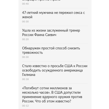
00:40
47-летний мужчина не пережил секса с
женой
00:30
Ушла из жизни заслуженный тренер
России Фаина Саевич
00:20
Обнаружен простой способ снизить
тревожность
00:30
Стало известно о просьбе США к России
освободить осужденного американца
Гилмана
00:18
«Погибнут сотни миллионов за
несколько часов». В США допустили
применение ядерного оружия против
России. Что об этом известно?
00:12