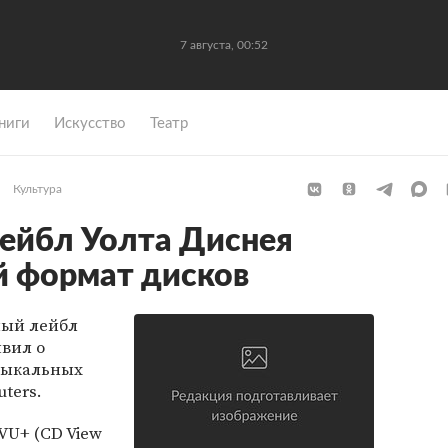
7 августа, 00:52
ниги
Искусство
Театр
Культура
ейбл Уолта Диснея
й формат дисков
ный лейбл
вил о
зыкальных
ters.
VU+ (CD View