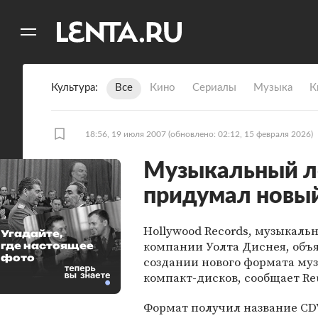
11
A
Культура
Все
Кино
Сериалы
Музыка
К
18:56, 19 июля 2007
(обновлено: 02:12, 15 февраля 2026)
Музыкальный л
придумал новы
Hollywood Records, музыкаль
Угадайте,
компании Уолта Диснея, объя
где настоящее
фото
создании нового формата му
компакт-дисков, сообщает Reu
Формат получил название CD