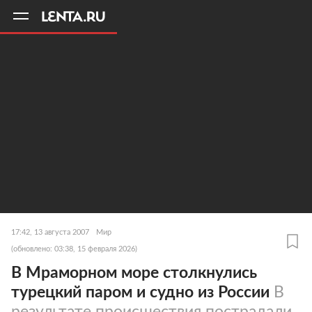
11
A
17:42, 13 августа 2007
Мир
(обновлено: 03:38, 15 февраля 2026)
В Мраморном море столкнулись
турецкий паром и судно из России
В
результате происшествия пострадали