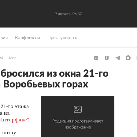
7 августа, 06:37
вия
Конфликты
Преступность
6)
Мир
бросился из окна 21-го
а Воробьевых горах
21-го этажа
а на
Интерфакс"
.
пятницу