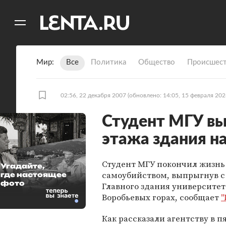
11
A
Мир
Все
Политика
Общество
Происшест
02:56, 22 декабря 2007
(обновлено: 14:05, 15 февраля 202
Студент МГУ вы
этажа здания н
Студент МГУ покончил жизнь
Угадайте,
самоубийством, выпрыгнув с 
где настоящее
фото
Главного здания университет
Воробьевых горах, сообщает
"
Как рассказали агентству в 