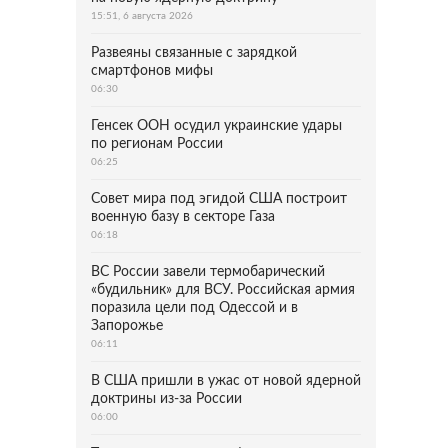
15:51, 6 августа 2026
Развеяны связанные с зарядкой
смартфонов мифы
06:30
Генсек ООН осудил украинские удары
по регионам России
06:25
Совет мира под эгидой США построит
военную базу в секторе Газа
06:18
ВС России завели термобарический
«будильник» для ВСУ. Российская армия
поразила цели под Одессой и в
Запорожье
06:11
В США пришли в ужас от новой ядерной
доктрины из-за России
06:00