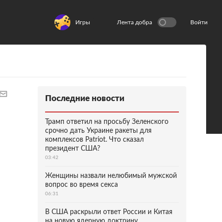
Игры
Лента добра
Войти
Последние новости
Трамп ответил на просьбу Зеленского
срочно дать Украине ракеты для
комплексов Patriot. Что сказал
президент США?
03:42
Женщины назвали нелюбимый мужской
вопрос во время секса
06:31
В США раскрыли ответ России и Китая
на новую ядерную доктрину