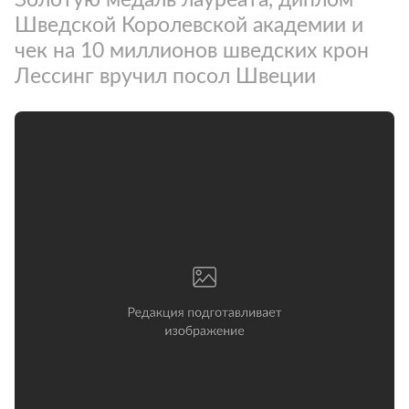
Шведской Королевской академии и
чек на 10 миллионов шведских крон
Лессинг вручил посол Швеции