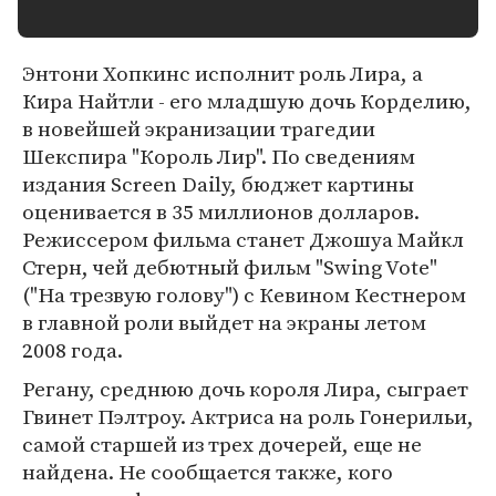
Энтони Хопкинс исполнит роль Лира, а
Кира Найтли - его младшую дочь Корделию,
в новейшей экранизации трагедии
Шекспира "Король Лир". По сведениям
издания Screen Daily, бюджет картины
оценивается в 35 миллионов долларов.
Режиссером фильма станет Джошуа Майкл
Стерн, чей дебютный фильм "Swing Vote"
("На трезвую голову") с Кевином Кестнером
в главной роли выйдет на экраны летом
2008 года.
Регану, среднюю дочь короля Лира, сыграет
Гвинет Пэлтроу. Актриса на роль Гонерильи,
самой старшей из трех дочерей, еще не
найдена. Не сообщается также, кого