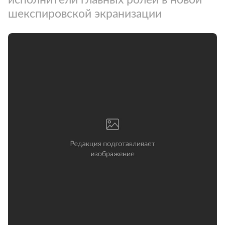
шекспировской экранизации