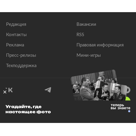
Редакция
Вакансии
Контакты
RSS
Реклама
Правовая информация
Пресс-релизы
Мини-игры
Техподдержка
18
+
Угадайте, где
настоящее фото
© 1999–2026 Все права защищены.
ООО «Лента.Ру»
Лента добра
деактивирована. Добро