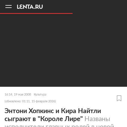
11
A
16:14, 19 мая 2008
Культура
(обновлено: 01:11, 15 февраля 2026)
Энтони Хопкинс и Кира Найтли
сыграют в "Короле Лире"
Названы
исполнители главных ролей в новой