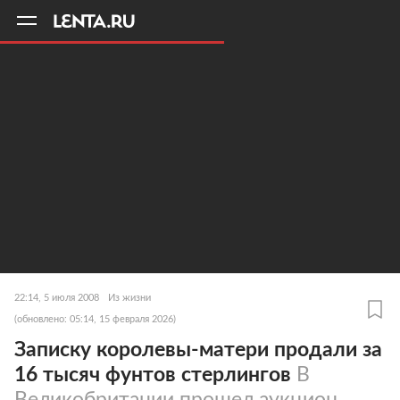
11
A
22:14, 5 июля 2008
Из жизни
(обновлено: 05:14, 15 февраля 2026)
Записку королевы-матери продали за
16 тысяч фунтов стерлингов
В
Великобритании прошел аукцион