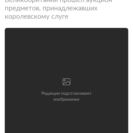
предметов, принадлежавших
королевскому слуге