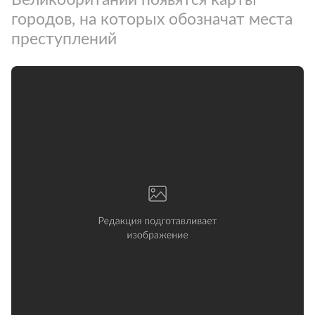
городов, на которых обозначат места
преступлений