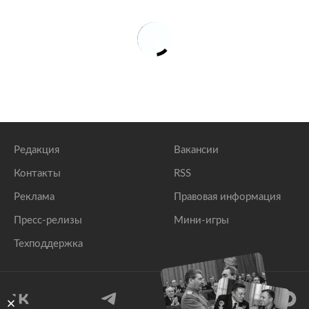
Редакция
Вакансии
Контакты
RSS
Реклама
Правовая информация
Пресс-релизы
Мини-игры
Техподдержка