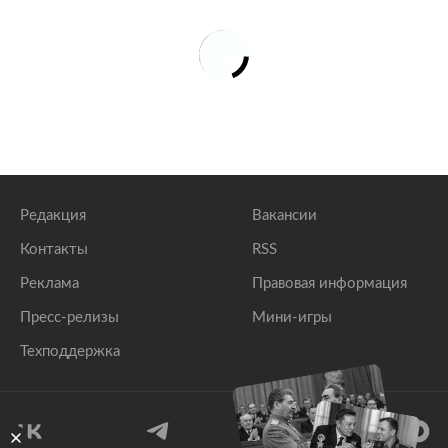
Редакция
Вакансии
Контакты
RSS
Реклама
Правовая информация
Пресс-релизы
Мини-игры
Техподдержка