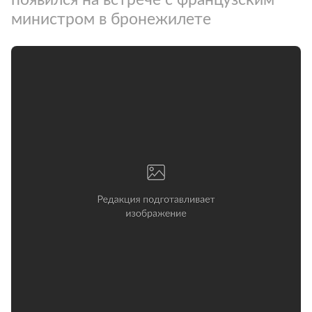
министром в бронежилете