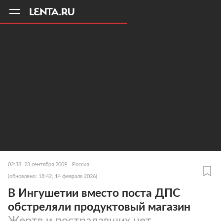
11
A
02:38, 23 сентября 2009
Россия
(обновлено: 18:42, 14 февраля 2026)
В Ингушетии вместо поста ДПС
обстреляли продуктовый магазин
Жертв и пострадавших нет