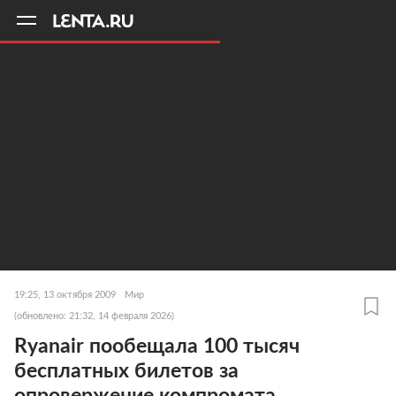
11
A
19:25, 13 октября 2009
Мир
(обновлено: 21:32, 14 февраля 2026)
Ryanair пообещала 100 тысяч
бесплатных билетов за
опровержение компромата