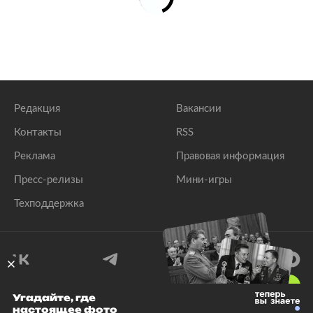
Редакция
Вакансии
Контакты
RSS
Реклама
Правовая информация
Пресс-релизы
Мини-игры
Техподдержка
18
+
Угадайте, где
настоящее фото
© 1999–2026 Все права защищены.