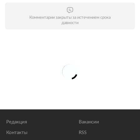
Комментарии закрыты за истечением срока
давности
Редакция
Вакансии
Контакты
RSS