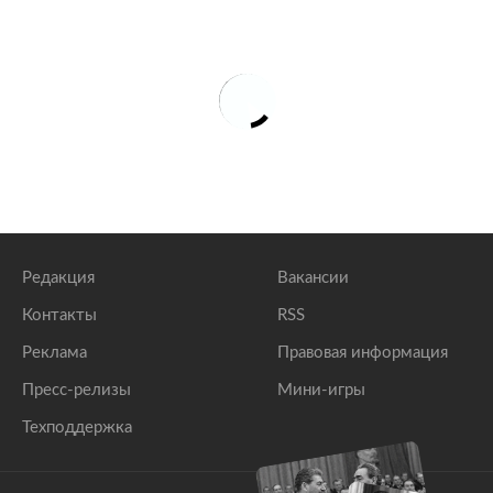
Редакция
Вакансии
Контакты
RSS
Реклама
Правовая информация
Пресс-релизы
Мини-игры
Техподдержка