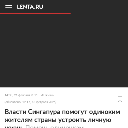
11
A
14:35, 21 февраля 2011
Из жизни
(обновлено: 12:17, 13 февраля 2026)
Власти Сингапура помогут одиноким
жителям страны устроить личную
жизнь
Помочь одиночкам