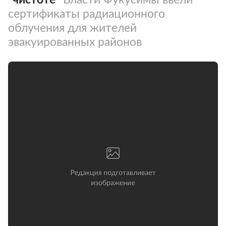
сертификаты радиационного
облучения для жителей
эвакуированных районов