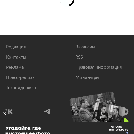
Редакция
Вакансии
Контакты
RSS
Реклама
Правовая информация
Пресс-релизы
Мини-игры
Техподдержка
18
+
Угадайте, где
настоящее фото
© 1999–2026 Все права защищены.