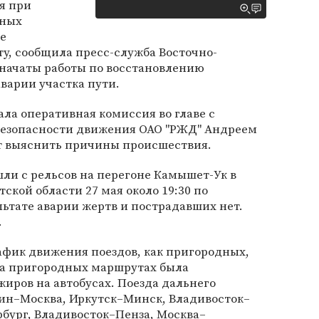
я при
ьных
е
ту, сообщила пресс-служба Восточно-
 начаты работы по восстановлению
аварии участка пути.
ла оперативная комиссия во главе с
безопасности движения ОАО "РЖД" Андреем
т выяснить причины происшествия.
шли с рельсов на перегоне Камышет-Ук в
кой области 27 мая около 19:30 по
льтате аварии жертв и пострадавших нет.
.
афик движения поездов, как пригородных,
 На пригородных маршрутах была
жиров на автобусах. Поезда дальнего
кин–Москва, Иркутск–Минск, Владивосток–
бург, Владивосток–Пенза, Москва–