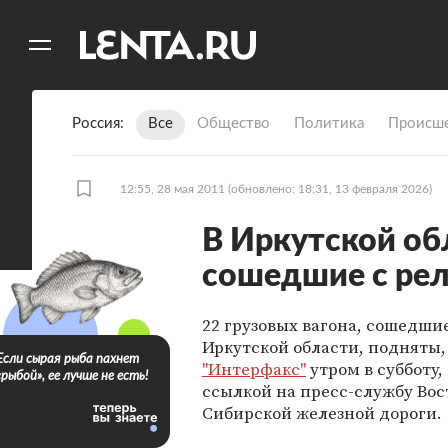
11
A
Россия
Все
Общество
Политика
Происше
12:55, 28 мая 2011
(обновлено: 18:31, 13 февраля 2026)
В Иркутской об
сошедшие с рел
22 грузовых вагона, сошедшие
Иркутской области, подняты,
Если сырая рыба пахнет
"Интерфакс"
утром в субботу, 
«рыбой», ее лучше не есть!
ссылкой на пресс-службу Вос
Сибирской железной дороги.