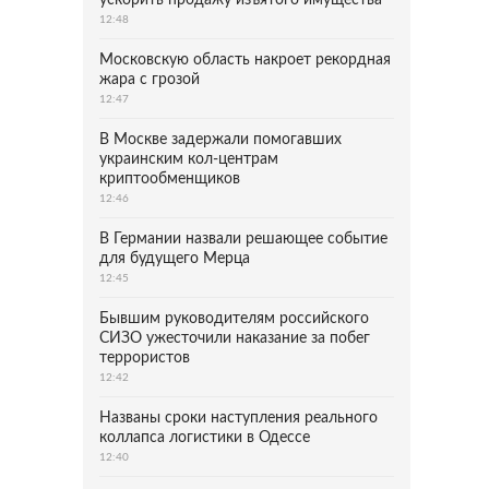
ускорить продажу изъятого имущества
12:48
Московскую область накроет рекордная
жара с грозой
12:47
В Москве задержали помогавших
украинским кол-центрам
криптообменщиков
12:46
В Германии назвали решающее событие
для будущего Мерца
12:45
Бывшим руководителям российского
СИЗО ужесточили наказание за побег
террористов
12:42
Названы сроки наступления реального
коллапса логистики в Одессе
12:40