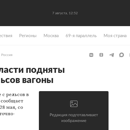
7 августа, 12:52
ствия
Регионы
Москва
69-я параллель
Моя страна
Россия
ласти подняты
ьсов вагоны
 с рельсов в
 сообщает
28 мая, со
точно-