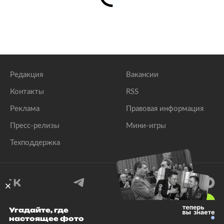
Редакция
Вакансии
Контакты
RSS
Реклама
Правовая информация
Пресс-релизы
Мини-игры
Техподдержка
18
+
Угадайте, где
настоящее фото
© 1999–2026 Все права защищены.
ООО «Лента.Ру»