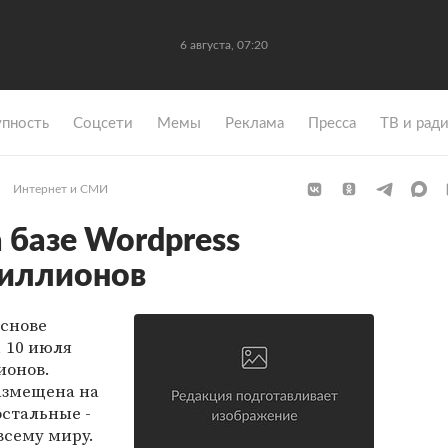
6 августа, 07:20
упность
Coцсети
Мемы
Реклама
Пресса
ТВ и рад
Интернет и СМИ
 базе Wordpress
миллионов
основе
 10 июля
ионов.
азмещена на
остальные -
всему миру.