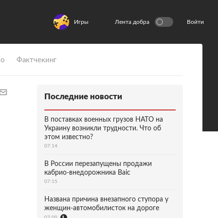
Игры
Лента добра
Войти
ио
Фактчекинг
Последние новости
В поставках военных грузов НАТО на
Украину возникли трудности. Что об
этом известно?
07:14
В России перезапущены продажи
кабрио-внедорожника Baic
07:15
Названа причина внезапного ступора у
женщин-автомобилисток на дороге
07:00