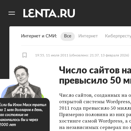
11
A
Интернет и СМИ
Все
Интернет
Киберпрест
19:55, 11 июля 2011
(обновлено: 21:37, 13 февраля 2026)
Число сайтов на
превысило 50 
Число сайтов, созданных на 
открытой системы Wordpress,
Если бы Илон Маск тратил
2011 года превысило 50 милл
по 1 млн долларов в день,
Примерно половина из них р
его состояние не
хостинге самой Wordpress, а 
закончилось бы и через
2000 лет
на независимых серверах по 