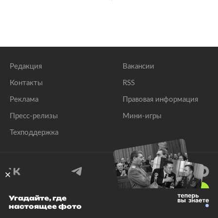
Редакция
Вакансии
Контакты
RSS
Реклама
Правовая информация
Пресс-релизы
Мини-игры
Техподдержка
18
+
Угадайте, где
настоящее фото
© 1999–2026 Все права защищены.
ООО «Лента.Ру»