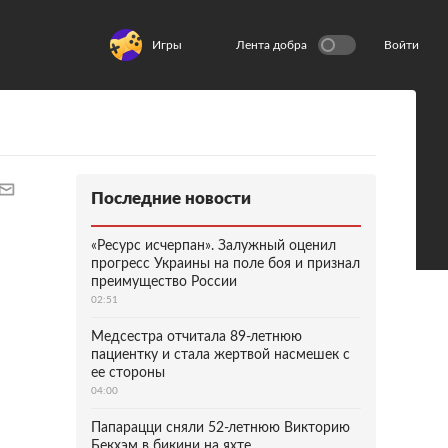
Игры
Лента добра
Войти
Последние новости
«Ресурс исчерпан». Залужный оценил
прогресс Украины на поле боя и признал
преимущество России
02:51
Медсестра отчитала 89-летнюю
пациентку и стала жертвой насмешек с
ее стороны
04:00
Папарацци сняли 52-летнюю Викторию
Бекхэм в бикини на яхте