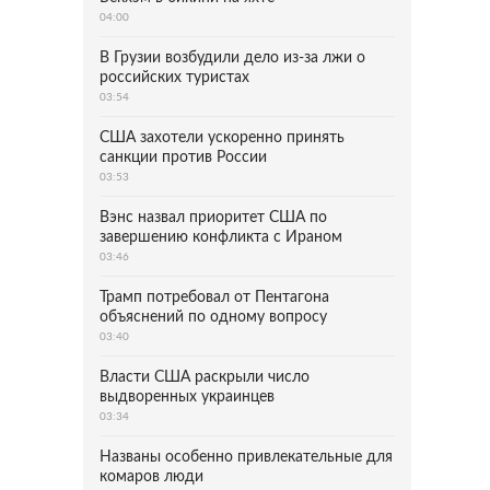
04:00
В Грузии возбудили дело из-за лжи о
российских туристах
03:54
США захотели ускоренно принять
санкции против России
03:53
Вэнс назвал приоритет США по
завершению конфликта с Ираном
03:46
Трамп потребовал от Пентагона
объяснений по одному вопросу
03:40
Власти США раскрыли число
выдворенных украинцев
03:34
Названы особенно привлекательные для
комаров люди