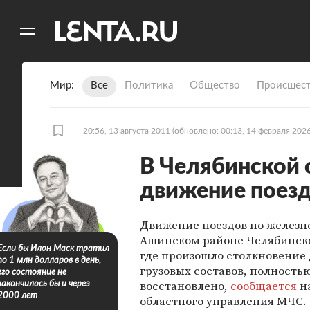
11
A
Мир
Все
Политика
Общество
Происшест
20:56, 13 августа 2011
(обновлено: 00:13, 14 февраля 2026
В Челябинской 
движение поезд
Движение поездов по железно
Ашинском районе Челябинско
Если бы Илон Маск тратил
где произошло столкновение 
по 1 млн долларов в день,
грузовых составов, полность
его состояние не
восстановлено,
сообщается
на
закончилось бы и через
2000 лет
областного управления МЧС.