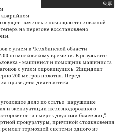
ом
а аварийном
но осуществлялось с помощью тепловозной
теперь на перегоне восстановлено
оны.
вов с углем в Челябинской области
7:00 по московскому времени. В результате
еловека - машинист и помощник машиниста
 вагонов с углем опрокинулись. Инцидент
рно 200 метров полотна. Перед
ла проведена диагностика
 уголовное дело по статье "нарушение
ия и эксплуатации железнодорожного
осторожности смерть двух или более лиц".
ртной прокуратуры, причиной столкновения
й ремонт тормозной системы одного из