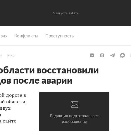
6 августа, 04:09
вия
Конфликты
Преступность
)
Мир
области восстановили
ов после аварии
й дороге в
й области,
двух
ю
 сайте