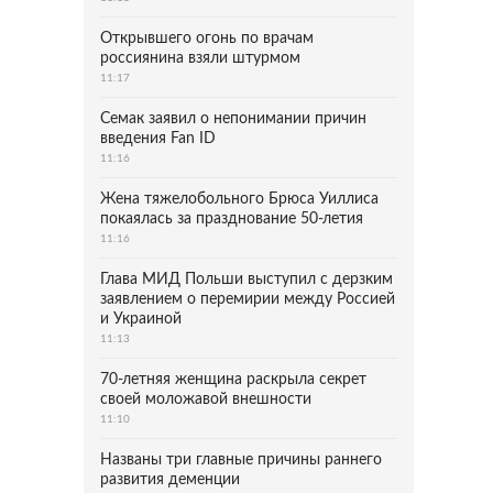
Открывшего огонь по врачам
россиянина взяли штурмом
11:17
Семак заявил о непонимании причин
введения Fan ID
11:16
Жена тяжелобольного Брюса Уиллиса
покаялась за празднование 50-летия
11:16
Глава МИД Польши выступил с дерзким
заявлением о перемирии между Россией
и Украиной
11:13
70-летняя женщина раскрыла секрет
своей моложавой внешности
11:10
Названы три главные причины раннего
развития деменции