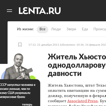
11
A
Из жизни
Все
Люди
Звери
Еда
Происш
17:12, 21 декабря 2011
(обновлено: 10:36, 14 февраля 202
Житель Хьюсто
однодолларову
давности
Житель Хьюстона, штат Теха
СССР запустил человека в
космос раньше, чем по
оплатить квитанцию на сумм
всему США разрешили
доллар, полученную в феврал
межрасовые браки
сообщает
Associated Press
. Бу