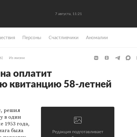
7 августа, 11:21
ествия
Персоны
Счастливчики
Аномалии
6)
Из жизни
на оплатит
ю квитанцию 58-летней
с, решил
у в один
е 1953 года,
мага была