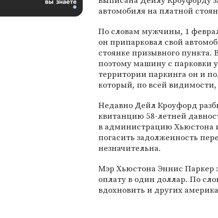
выписана Дейлу Кроуфорду з
автомобиля на платной стоян
По словам мужчины, 1 феврал
он припарковал свой автомоб
стоянке призывного пункта. 
поэтому машину с парковки у
территории паркинга он и по
который, по всей видимости,
Недавно Дейл Кроуфорд разб
квитанцию 58-летней давнос
в администрацию Хьюстона и
погасить задолженность пер
незначительна.
Мэр Хьюстона Эннис Паркер з
оплату в один доллар. По сл
вдохновить и других америк