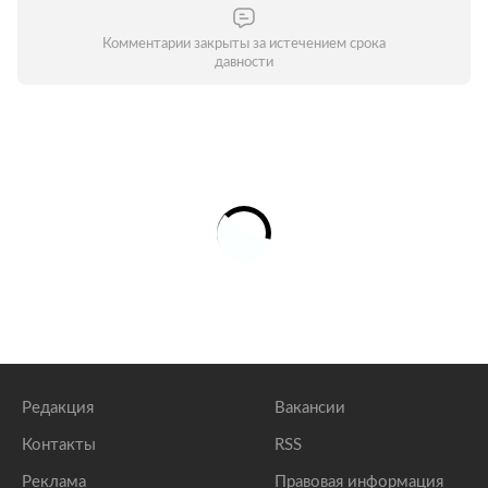
Комментарии закрыты за истечением срока
давности
Редакция
Вакансии
Контакты
RSS
Реклама
Правовая информация