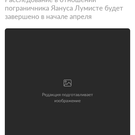
пограничника Яануса Лумисте будет
завершено в начале апреля