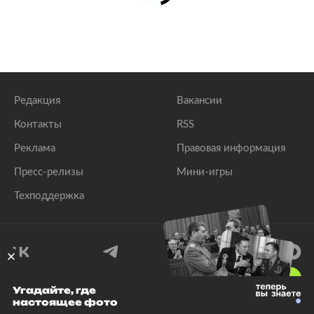
Редакция
Вакансии
Контакты
RSS
Реклама
Правовая информация
Пресс-релизы
Мини-игры
Техподдержка
18
+
Угадайте, где
настоящее фото
© 1999–2026 Все права защищены.
ООО «Лента.Ру»