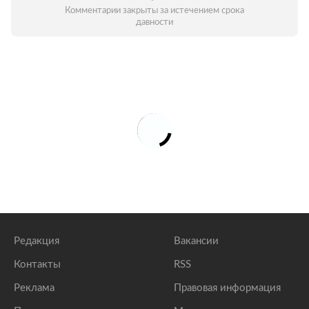
Комментарии закрыты за истечением срока
давности
Редакция
Вакансии
Контакты
RSS
Реклама
Правовая информация