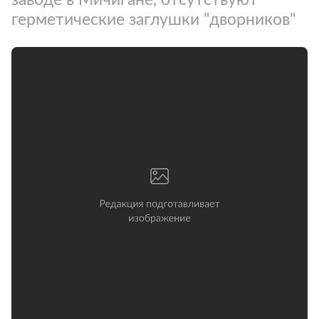
герметические заглушки "дворников"