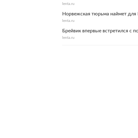
lenta.ru
Норвежская тюрьма наймет для 
lenta.ru
Брейвик впервые встретился с п
lenta.ru