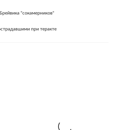
Брейвика "сокамерников"
острадавшими при теракте