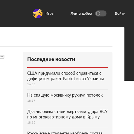
Игры
Лента добра
Войти
Последние новости
США придумали способ справиться с
дефицитом ракет Patriot из-за Украины
16:53
На спящую москвичку рухнул потолок
18:17
Два человека стали жертвами удара ВСУ
по многоквартирному дому в Крыму
18:15
Российские студенты изобрели состав