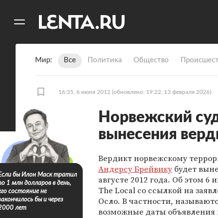
11
A
Мир
Все
Политика
Общество
Происшест
16:35, 6 июня 2012
(обновлено: 19:22, 13 февраля 2026)
Норвежский суд
вынесения верд
Вердикт норвежскому террор
Андерсу Брейвику
будет выне
Если бы Илон Маск тратил
августе 2012 года. Об этом 6
по 1 млн долларов в день,
The Local со ссылкой на заявл
его состояние не
Осло. В частности, называют
закончилось бы и через
2000 лет
возможные даты объявления 