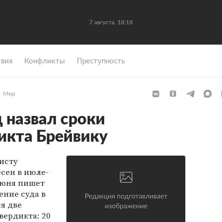
7 августа, 18:18
вия
Конфликты
Преступность
Мир
 назвал сроки
икта Брейвику
исту
сен в июле-
 июня пишет
ение суда в
ся две
вердикта: 20