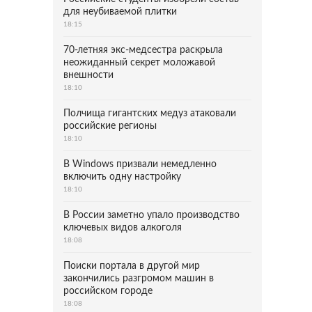
для неубиваемой плитки
18:15
70-летняя экс-медсестра раскрыла
неожиданный секрет моложавой
внешности
18:10
Полчища гигантских медуз атаковали
российские регионы
18:10
В Windows призвали немедленно
включить одну настройку
18:10
В России заметно упало производство
ключевых видов алкоголя
18:08
Поиски портала в другой мир
закончились разгромом машин в
российском городе
18:08