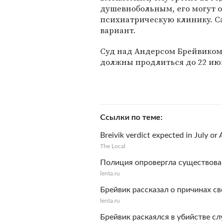
душевнобольным, его могут 
психиатрическую клинику. С
вариант.
Суд над Андерсом Брейвико
должны продлиться до 22 ию
Ссылки по теме
Breivik verdict expected in July or
The Local
Полиция опровергла существова
lenta.ru
Брейвик рассказал о причинах с
lenta.ru
Брейвик раскаялся в убийстве с