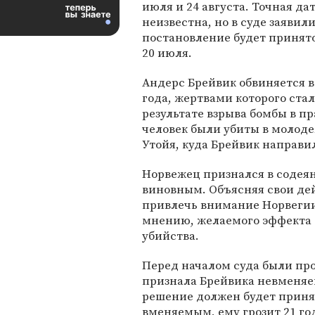
июля и 24 августа. Точная да
неизвестна, но в суде заявили
постановление будет принят
20 июля.
Андерс Брейвик обвиняется в
года, жертвами которого стал
результате взрыва бомбы в п
человек были убиты в молод
Утойя, куда Брейвик направи
Норвежец признался в содеян
виновным. Объясняя свои дей
привлечь внимание Норвегии
мнению, желаемого эффекта 
убийства.
Перед началом суда были про
признала Брейвика невменяем
решение должен будет приня
вменяемым, ему грозит 21 го