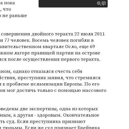
та пока
, что
о не раньше
 совершении двойного теракта 22 июля 2011
и 77 человек. Восемь человек погибли в
равительственном квартале Осло, еще 69
ежном лагере правящей партии на острове
лся после осуществления первого теракта.
ном, однако отказался счесть себя
ствия, преступник заявил, что стремился
 к проблеме исламизации Европы. По его
он мог достичь только с помощью массового
ведены две экспертизы, одна из которых
ым, а другая - здоровым. Окончательное
ть суд. Если преступника признают
д тюрьмы. Если же суд признает Брейвика