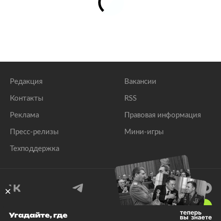
Редакция
Вакансии
Контакты
RSS
Реклама
Правовая информация
Пресс-релизы
Мини-игры
Техподдержка
18
+
Угадайте, где