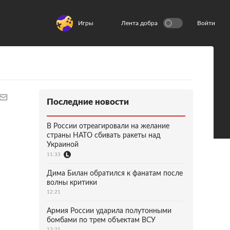
Игры
Лента добра
Войти
Последние новости
В России отреагировали на желание
страны НАТО сбивать ракеты над
Украиной
11:33
Дима Билан обратился к фанатам после
волны критики
12:21
Армия России ударила полутонными
бомбами по трем объектам ВСУ
12:21