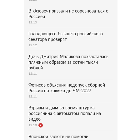
В «Азове» призвали не соревноваться с
Россией
12:13
Голодающего бывшего российского
сенатора проверят
12:12
Дочь Дмитрия Маликова похвасталась
пляжным образом за сотни тысяч
рублей
12:11
Фетисов объяснил недопуск сборной
России по хоккею до ЧМ-2027
12:11
Взрывы и дым во время штурма
россиянина с автоматом попали на
видео
12:10
Японской валюте не помогли