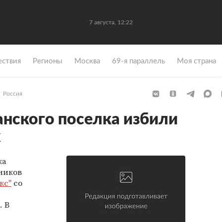
7 августа, 12:22
ствия
Регионы
Москва
69-я параллель
Моя страна
Россия
нского поселка избили
х
ка
ников
кс"
со
. В