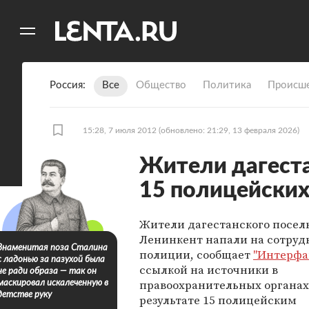
11
A
Россия
Все
Общество
Политика
Происше
15:28, 7 июля 2012
(обновлено: 21:29, 13 февраля 2026)
Жители дагеста
15 полицейски
Жители дагестанского посел
Ленинкент напали на сотруд
Знаменитая поза Сталина
полиции, сообщает
"Интерфа
с ладонью за пазухой была
ссылкой на источники в
не ради образа — так он
правоохранительных органах
маскировал искалеченную в
детстве руку
результате 15 полицейским