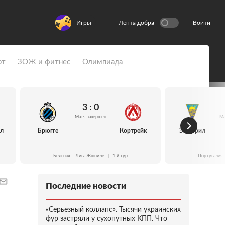
Игры
Лента добра
Войти
рт
ЗОЖ и фитнес
Олимпиада
3 : 0
Матч завершён
Ма
йл
Брюгге
Кортрейк
Эшторил
Бельгия — Лига Жюпиле
|
1-й тур
Португалия 
Последние новости
«Серьезный коллапс». Тысячи украинских
фур застряли у сухопутных КПП. Что