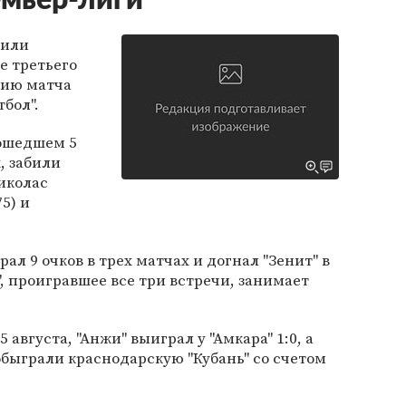
мьер-лиги
дили
че третьего
цию матча
бол".
рошедшем 5
, забили
иколас
5) и
рал 9 очков в трех матчах и догнал "Зенит" в
, проигравшее все три встречи, занимает
августа, "Анжи" выиграл у "Амкара" 1:0, а
обыграли краснодарскую "Кубань" со счетом