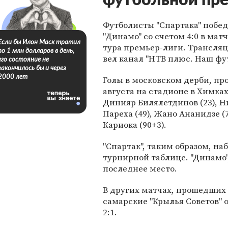
футбольной пре
Футболисты "Спартака" побе
"Динамо" со счетом 4:0 в мат
Если бы Илон Маск тратил
тура премьер-лиги. Трансля
по 1 млн долларов в день,
вел канал "НТВ плюс. Наш фут
его состояние не
закончилось бы и через
2000 лет
Голы в московском дерби, п
августа на стадионе в Химках
Динияр Билялетдинов (23), Н
Пареха (49), Жано Ананидзе (7
Кариока (90+3).
"Спартак", таким образом, наб
турнирной таблице. "Динамо"
последнее место.
В других матчах, прошедших 5 
самарские "Крылья Советов" 
2:1.