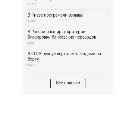
01:11
В Киеве прогремели взрывы
01:05
В России расширят критерии
блокировки банковских переводов
00:57
В США рухнул вертолет с людьми на
борту
00:44
Все новости