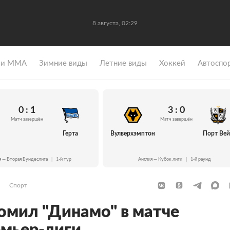
8 августа, 02:29
 и ММА
Зимние виды
Летние виды
Хоккей
Автоспо
0 : 1
3 : 0
Матч завершён
Матч завершён
Герта
Вулверхэмптон
Порт Ве
я — Вторая Бундеслига
|
1-й тур
Англия — Кубок лиги
|
1-й раунд
Спорт
ромил "Динамо" в матче