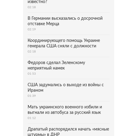
известно?
02:18
В Германии высказались о досрочной
отставке Мерца
02:19
Координирующего помощь Украине
генерала США сняли с должности
02:18
Федоров сделал Зеленскому
неприятный намек
01:53
США задумались о выходе из войны с
Ираном
01:39
Мать украинского военного избили и
выгнали из автобуса за русский язык
01:12
Драпатый распорядился начать «мясные
штурмы» в ДНР