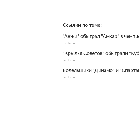
Ссылки по теме
"Анжи" обыграл "Амкар" в чемпи
lenta.ru
"Крылья Советов" обыграли "Куб
lenta.ru
Болельщики "Динамо" и "Спартак
lenta.ru