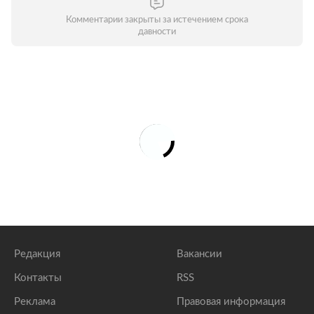
Комментарии закрыты за истечением срока
давности
Редакция
Вакансии
Контакты
RSS
Реклама
Правовая информация