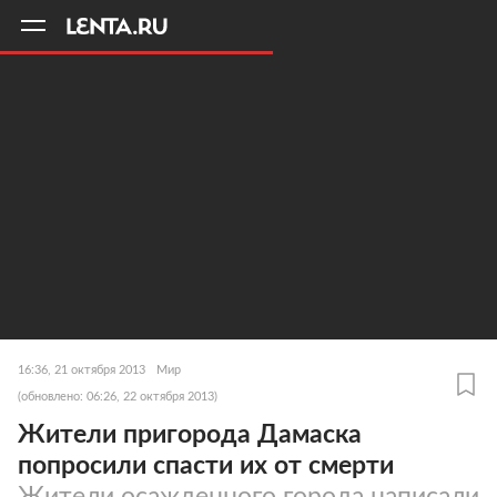
11
A
16:36, 21 октября 2013
Мир
(обновлено: 06:26, 22 октября 2013)
Жители пригорода Дамаска
попросили спасти их от смерти
Жители осажденного города написали