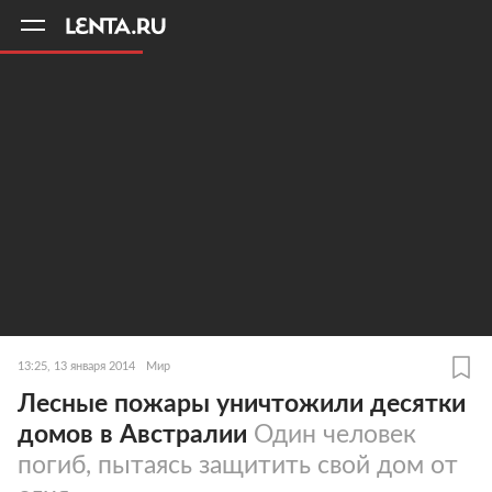
11
A
13:25, 13 января 2014
Мир
Лесные пожары уничтожили десятки
домов в Австралии
Один человек
погиб, пытаясь защитить свой дом от