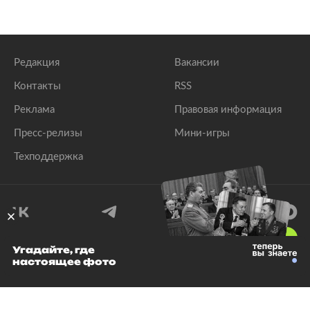
Редакция
Вакансии
Контакты
RSS
Реклама
Правовая информация
Пресс-релизы
Мини-игры
Техподдержка
18
+
Угадайте, где
настоящее фото
© 1999–2026 Все права защищены.
ООО «Лента.Ру»
Лента добра