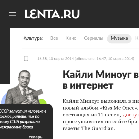
11
A
Культура
Все
Кино
Сериалы
Музыка
К
16:38, 10 марта 2014
(обновлено: 16:47, 10 марта 2014)
Кайли Миноуг 
в интернет
Кайли Миноуг выложила в ин
новый альбом «Kiss Me Once»
СССР запустил человека в
состоящая из 11 песен,
досту
космос раньше, чем по
прослушивания на сайте бри
всему США разрешили
газеты The Guardian.
межрасовые браки