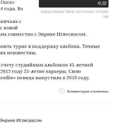
 Once»
4 года. Во
Кайли Миноуг. Фото: Jon Furniss / Invision
/ AP
дничала с
 с новой
сана совместно с Энрике Иглесиасом.
оить турне в поддержку альбома. Точные
ка неизвестны.
по счету студийным альбомом 45-летней
2012 году 25-летие карьеры. Свою
dite» певица выпустила в 2010 году.
Комментарии отключены
 Энрике Иглесиасом