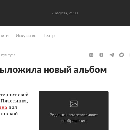
6 августа, 21:00
ниги
Искусство
Театр
Культура
выложила новый альбом
тернет свой
. Пластинка,
пна
для
танской