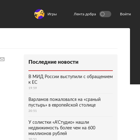
Игры
Лента добра
Войти
Последние новости
В МИД России выступили с обращением
к ЕС
19:59
Варламов пожаловался на «сраный
пустырь» в европейской столице
20:51
У солистки «А'Студио» нашли
недвижимость более чем на 600
миллионов рублей
20:51