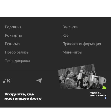
Редакция
Вакансии
Контакты
RSS
Реклама
Правовая информация
Пресс-релизы
Мини-игры
Техподдержка
18
+
Угадайте, где
настоящее фото
© 1999–2026 Все права защищены.
ООО «Лента.Ру»