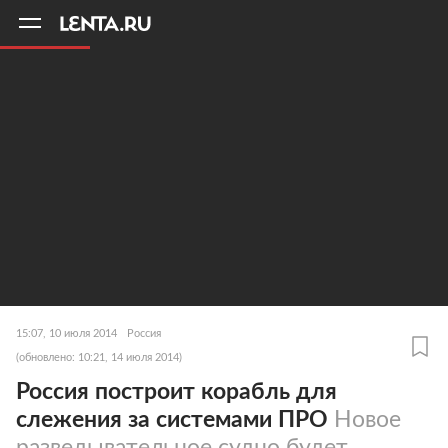
11
A
15:07, 10 июля 2014
Россия
(обновлено: 10:21, 14 июля 2014)
Россия построит корабль для
слежения за системами ПРО
Новое
разведывательное судно будет