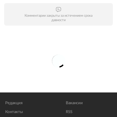
Комментарии закрыты за истечением срока
давности
Редакция
Вакансии
Контакты
RSS