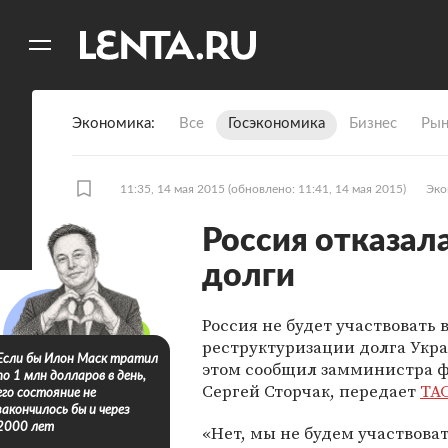
11
A
Экономика
Все
Госэкономика
Бизнес
Рын
11:35, 14 мая 2015
(обновлено: 11:41, 14 мая 2015)
Эко
Россия отказал
долги
Россия не будет участвовать 
реструктуризации долга Укр
Если бы Илон Маск тратил
этом сообщил замминистра 
по 1 млн долларов в день,
Сергей Сторчак, передает
ТА
его состояние не
закончилось бы и через
2000 лет
«Нет, мы не будем участвоват