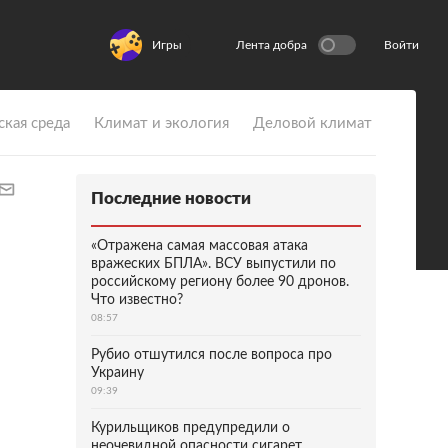
Игры
Лента добра
Войти
ская среда
Климат и экология
Деловой климат
Последние новости
«Отражена самая массовая атака
вражеских БПЛА». ВСУ выпустили по
российскому региону более 90 дронов.
Что известно?
08:57
Рубио отшутился после вопроса про
Украину
09:39
Курильщиков предупредили о
неочевидной опасности сигарет