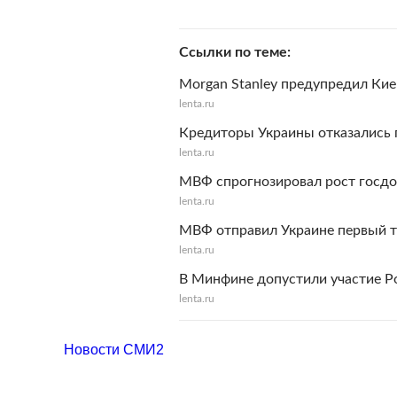
Ссылки по теме
Morgan Stanley предупредил К
lenta.ru
Кредиторы Украины отказались 
lenta.ru
МВФ спрогнозировал рост госдо
lenta.ru
МВФ отправил Украине первый 
lenta.ru
В Минфине допустили участие Р
lenta.ru
Новости СМИ2