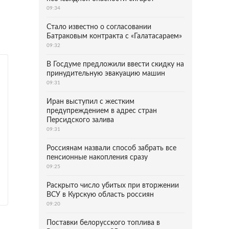
09:34
Стало известно о согласовании
Батраковым контракта с «Галатасараем»
09:32
В Госдуме предложили ввести скидку на
принудительную эвакуацию машин
09:31
Иран выступил с жестким
предупреждением в адрес стран
Персидского залива
09:31
Россиянам назвали способ забрать все
пенсионные накопления сразу
09:25
Раскрыто число убитых при вторжении
ВСУ в Курскую область россиян
09:20
Поставки белорусского топлива в