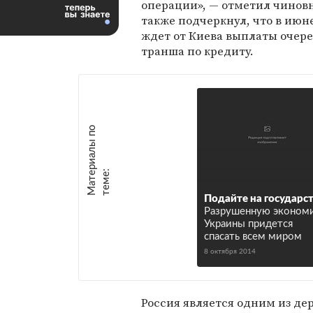
операции», — отметил чинов
также подчеркнул, что в июн
ждет от Киева выплаты очер
транша по кредиту.
М
а
т
р
и
а
л
ы
п
о
т
е
м
е
е
:
Подайте на государс
Разрушенную эконом
Украины придется
спасать всем миром
8 октября 2014
Россия является одним из де