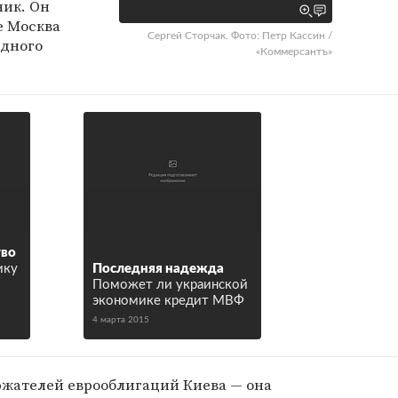
ник. Он
е Москва
Сергей Сторчак. Фото: Петр Кассин /
едного
«Коммерсантъ»
тво
ику
Последняя надежда
Поможет ли украинской
экономике кредит МВФ
4 марта 2015
ржателей еврооблигаций Киева — она