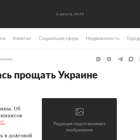
6 августа, 09:43
ки
Капитал
Социальная сфера
Недвижимость
Город
номика
ась прощать Украине
в
аины. Об
финансов
СС
.
ь в долговой