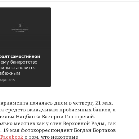
олт самостийной
ему банкротство
аины становится
избежным
нваря 2015
арламента началась днем в четверг, 21 мая.
та средств вкладчикам проблемных банков, а
 главы Нацбанка Валерии Гонтаревой.
лько месяцев как у стен Верховной Рады, так
. 19 мая фотокорреспондент Богдан Бортаков
в
Facebook
о том, что некоторые