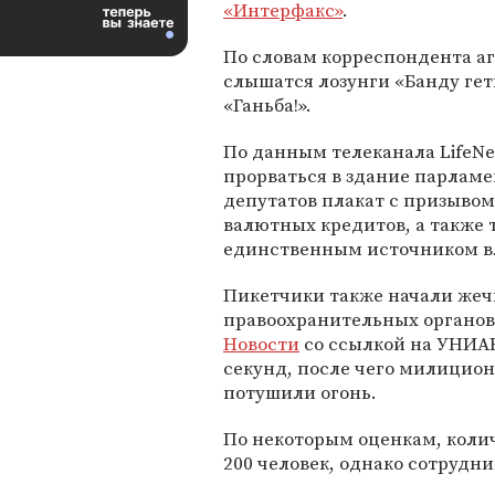
«Интерфакс»
.
По словам корреспондента аг
слышатся лозунги «Банду геть
«Ганьба!».
По данным телеканала LifeN
прорваться в здание парлам
депутатов плакат с призывом
валютных кредитов, а также 
единственным источником вл
Пикетчики также начали же
правоохранительных органов 
Новости
со ссылкой на УНИАН
секунд, после чего милицио
потушили огонь.
По некоторым оценкам, колич
200 человек, однако сотрудн