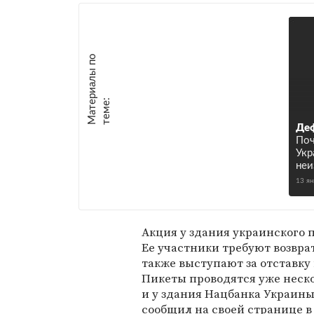
М
а
т
р
и
а
л
ы
п
о
т
е
м
е
е
:
Деф
Поч
Укр
не
13 я
Акция у здания украинского п
Ее участники требуют возвра
также выступают за отставку
Пикеты проводятся уже неско
и у здания Нацбанка Украины
сообщил на своей странице 