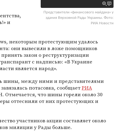
Представители «финансового майдана» у
ентства,
здания Верховной Рады Украины. Фото:
!» и
РИА Новости
ews, некоторым протестующим удалось
ента: они вывесили в ложе помощников
 принять закон о реструктуризации
транспарант с надписью: «В Украине
асти является народ».
чь шины, между ними и представителями
завязалась потасовка, сообщает
РИА
. Отмечается, что шины горели около 30
неры оттеснили от них протестующих и
ество участников акции составляет около
иков милиции у Рады больше.