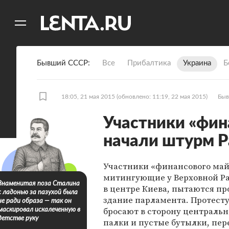
11
A
Бывший СССР
Все
Прибалтика
Украина
Б
18:05, 21 мая 2015
(обновлено: 11:19, 22 мая 2015)
Быв
Участники «фин
начали штурм 
Участники «финансового май
митингующие у Верховной Р
Знаменитая поза Сталина
в центре Киева, пытаются пр
с ладонью за пазухой была
здание парламента. Протес
не ради образа — так он
бросают в сторону центральн
маскировал искалеченную в
детстве руку
палки и пустые бутылки, пер