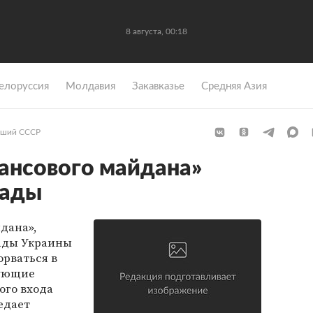
8 августа, 00:18
елоруссия
Молдавия
Закавказье
Средняя Азия
ший СССР
ансового майдана»
Рады
дана»,
ады Украины
орваться в
тующие
ого входа
едает