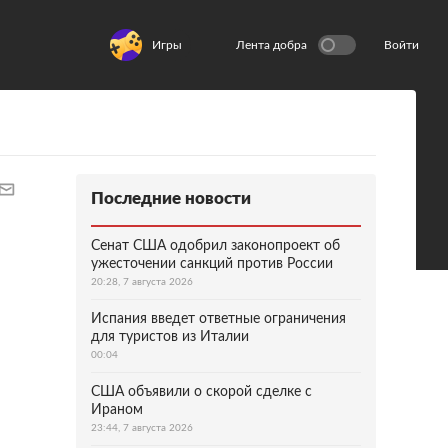
Игры
Лента добра
Войти
Последние новости
Сенат США одобрил законопроект об
ужесточении санкций против России
20:28, 7 августа 2026
Испания введет ответные ограничения
для туристов из Италии
00:04
США объявили о скорой сделке с
Ираном
23:44, 7 августа 2026