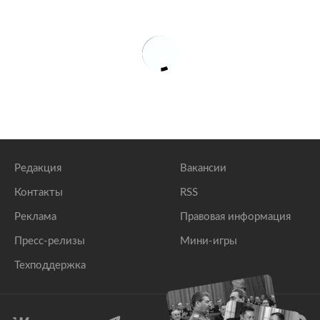
Редакция
Вакансии
Контакты
RSS
Реклама
Правовая информация
Пресс-релизы
Мини-игры
Техподдержка