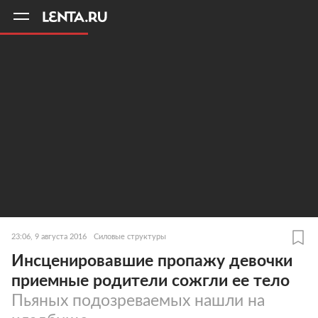
11
A
23:06, 9 августа 2016
Силовые структуры
Инсценировавшие пропажу девочки
приемные родители сожгли ее тело
Пьяных подозреваемых нашли на