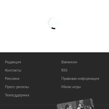
Редакция
Вакансии
Контакты
RSS
Реклама
Правовая информация
Пресс-релизы
Мини-игры
Техподдержка