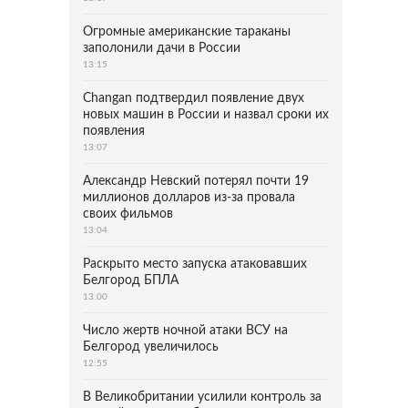
Огромные американские тараканы
заполонили дачи в России
13:15
Changan подтвердил появление двух
новых машин в России и назвал сроки их
появления
13:07
Александр Невский потерял почти 19
миллионов долларов из-за провала
своих фильмов
13:04
Раскрыто место запуска атаковавших
Белгород БПЛА
13:00
Число жертв ночной атаки ВСУ на
Белгород увеличилось
12:55
В Великобритании усилили контроль за