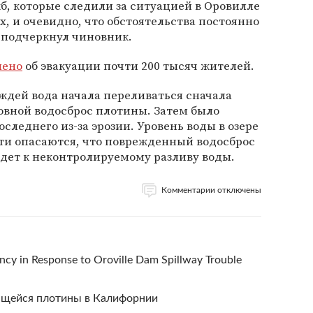
, которые следили за ситуацией в Оровилле
, и очевидно, что обстоятельства постоянно
 подчеркнул чиновник.
лено
об эвакуации почти 200 тысяч жителей.
ждей вода начала переливаться сначала
новной водосброс плотины. Затем было
следнего из-за эрозии. Уровень воды в озере
сти опасаются, что поврежденный водосброс
дет к неконтролируемому разливу воды.
Комментарии отключены
ncy in Response to Oroville Dam Spillway Trouble
ющейся плотины в Калифорнии