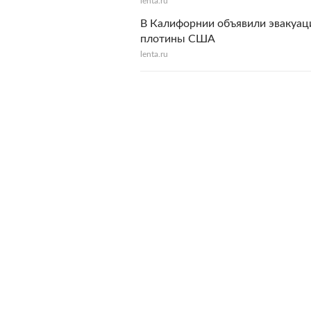
lenta.ru
В Калифорнии объявили эвакуац
плотины США
lenta.ru