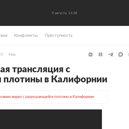
9 августа, 13:28
вия
Конфликты
Преступность
7)
Мир
ая трансляция с
 плотины в Калифорнии
овано видео с разрушающейся плотины в Калифорнии